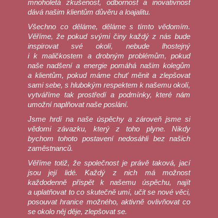
mnoholetá zkušenost, odbornost a inovativnost
dává našim klientům důvěru a loajalitu.
Všechno co děláme, děláme s tímto vědomím.
Věříme, že pokud svými činy každý z nás bude
inspirovat své okolí, nebude lhostejný
i k maličkostem a drobným problémům, pokud
naše nadšení a energie pomáhá našim kolegům
a klientům, pokud máme chuť měnit a zlepšovat
sami sebe, s hlubokým respektem k našemu okolí,
vytváříme tak prostředí a podmínky, které nám
umožní naplňovat naše poslání.
Jsme hrdí na naše úspěchy a zároveň jsme si
vědomi závazku, který z toho plyne. Nikdy
bychom tohoto postavení nedosáhli bez našich
zaměstnanců.
Věříme totiž, že společnost je právě taková, jací
jsou její lidé. Každý z nich má možnost
každodenně přispět k našemu úspěchu, najít
a uplatňovat to co skutečně umí, učit se nové věci,
posouvat hranice možného, aktivně ovlivňovat co
se okolo něj děje, zlepšovat se.