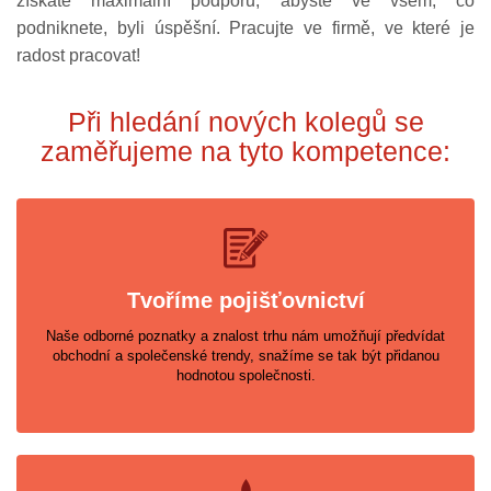
získáte maximální podporu, abyste ve všem, co
podniknete, byli úspěšní. Pracujte ve firmě, ve které je
radost pracovat!
Při hledání nových kolegů se
zaměřujeme na tyto kompetence:
Tvoříme pojišťovnictví
Naše odborné poznatky a znalost trhu nám umožňují předvídat
obchodní a společenské trendy, snažíme se tak být přidanou
hodnotou společnosti.