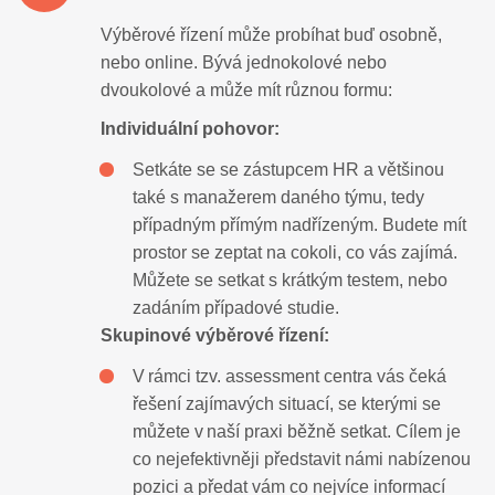
Výběrové řízení
může probíhat buď osobně,
nebo online
. B
ývá jednokolové nebo
dvoukolové a
může mít různou formu:
Individuální pohovor:
Setkáte se se zástupcem HR a většinou
také s manažerem daného týmu, tedy
případným přímým nadřízeným. Budete mít
prostor se zeptat na cokoli, co vás zajímá.
Můžete se setkat s krátkým testem, nebo
zadáním případové studie.
Skupinové výběrové řízení:
V rámci tzv.
assessment
centra
vás čeká
řešení zajímavých situací, se kterými se
můžete v naší praxi běžně setkat
. Cílem je
co nejefektivněji představit námi nabízenou
pozici a p
ředat vám co nejvíce informací