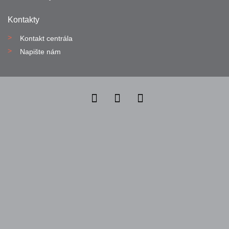
Kontakty
Kontakt centrála
Napište nám
Nahlásit nezákonný obsah
Nastavení cookies
Transparentnost
Reklama na portálech Alma Career
Zásady ochrany soukromí