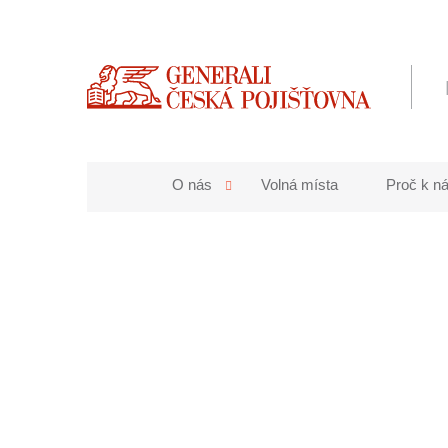
O nás
Volná místa
Proč k n