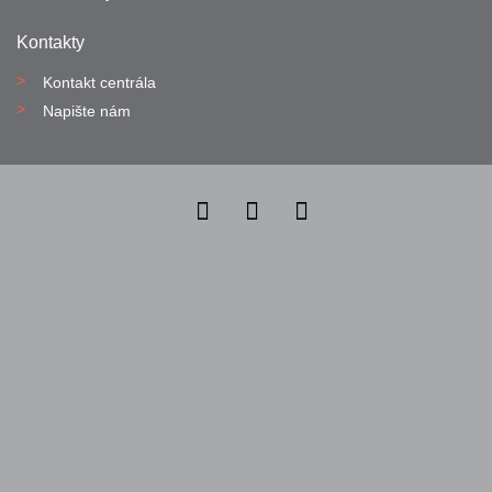
Kontakty
Kontakt centrála
Napište nám
Nahlásit nezákonný obsah
Nastavení cookies
Transparentnost
Reklama na portálech Alma Career
Zásady ochrany soukromí