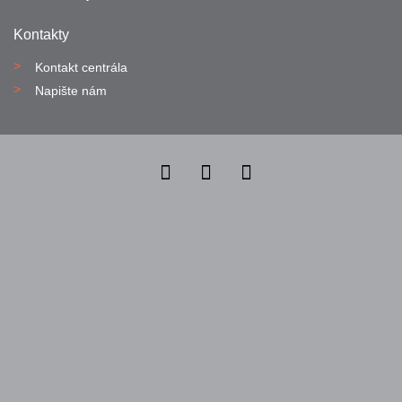
Kontakty
Kontakt centrála
Napište nám
Nahlásit nezákonný obsah
Nastavení cookies
Transparentnost
Reklama na portálech Alma Career
Zásady ochrany soukromí