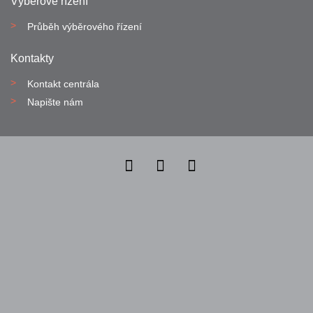
Výběrové řízení
Průběh výběrového řízení
Kontakty
Kontakt centrála
Napište nám
Nahlásit nezákonný obsah
Nastavení cookies
Transparentnost
Reklama na portálech Alma Career