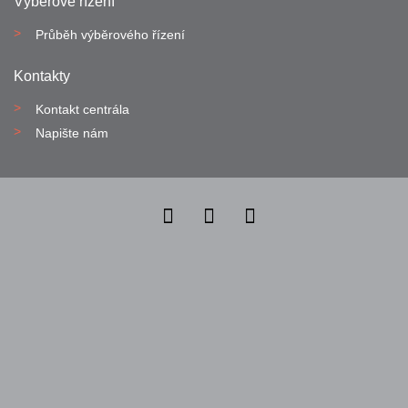
Výběrové řízení
Průběh výběrového řízení
Kontakty
Kontakt centrála
Napište nám
Nahlásit nezákonný obsah
Nastavení cookies
Transparentnost
Reklama na portálech Alma Career