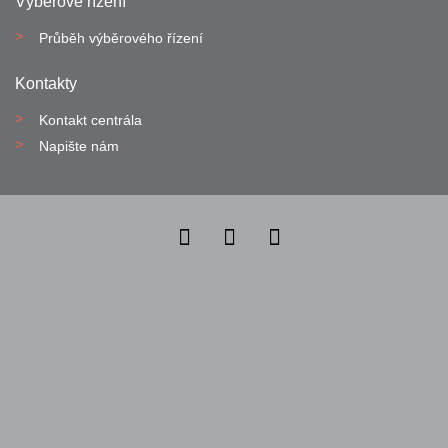
Výběrové řízení
Průběh výběrového řízení
Kontakty
Kontakt centrála
Napište nám
Nahlásit nezákonný obsah
Nastavení cookies
Transparentnost
Reklama na portálech Alma Career