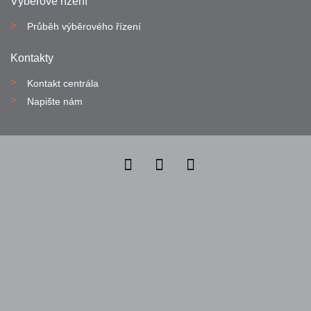
Výběrové řízení
Průběh výběrového řízení
Kontakty
Kontakt centrála
Napište nám
Nahlásit nezákonný obsah
Nastavení cookies
Transparentnost
Reklama na portálech Alma Career