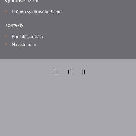
Výběrové řízení
Průběh výběrového řízení
Kontakty
Kontakt centrála
Napište nám
Nahlásit nezákonný obsah
Nastavení cookies
Transparentnost
Reklama na portálech Alma Career