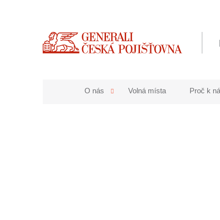
O nás
Volná místa
Proč k n