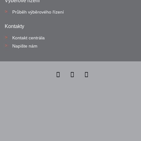
Výběrové řízení
Průběh výběrového řízení
Kontakty
Kontakt centrála
Napište nám
Nahlásit nezákonný obsah
Nastavení cookies
Transparentnost
Reklama na portálech Alma Career