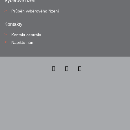
Výběrové řízení
Průběh výběrového řízení
Kontakty
Kontakt centrála
Napište nám
Nahlásit nezákonný obsah
Nastavení cookies
Transparentnost
Reklama na portálech Alma Career