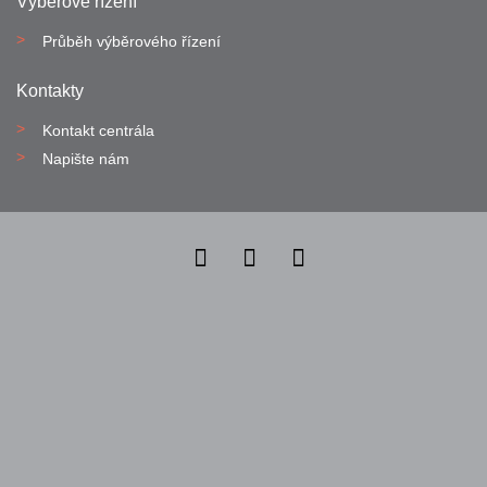
Výběrové řízení
Průběh výběrového řízení
Kontakty
Kontakt centrála
Napište nám
Nahlásit nezákonný obsah
Nastavení cookies
Transparentnost
Reklama na portálech Alma Career