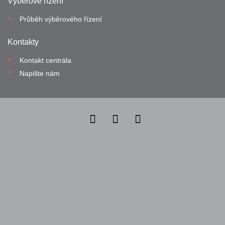
Výběrové řízení
Průběh výběrového řízení
Kontakty
Kontakt centrála
Napište nám
Nahlásit nezákonný obsah
Nastavení cookies
Transparentnost
Reklama na portálech Alma Career